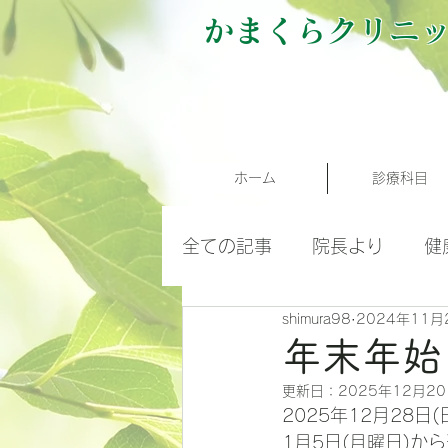
かまくらクリニ
ホーム
診療科目
全ての記事
院長より
健
shimura98
2024年11月
クリニックからのお知らせ
年末年始
更新日：
2025年12月2
2025年12月28
1月5日(月曜日)か