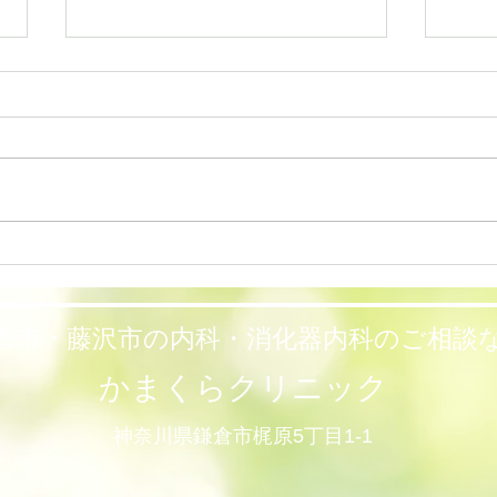
夏季
202
院長挨拶
日(
す。
診療
ニッ
倉市・藤沢市の内科・消化器内科のご相談
かまくらクリニック
神奈川県鎌倉市梶原5丁目1-1