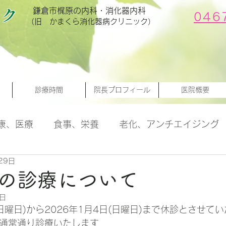
鎌倉市梶原の内科・消化器内科
ック
046
（旧 かまくら消化器病クリニック）
診療時間
院長プロフィール
医院概要
康、医療
食事、栄養
老化、アンチエイジング
29日
検診
の診療について
0日
日(日曜日)から2026年1月4日(日曜日)まで休診とさせて
ら通常通り診療いたします