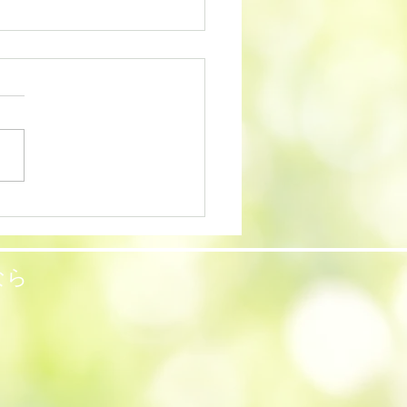
休診のお知らせ
3年8月10日(木)から8月17
木)まで 休診とさせて頂きま
 8月18日(金)から通常通り
いたします。 かまくらクリ
ク
なら