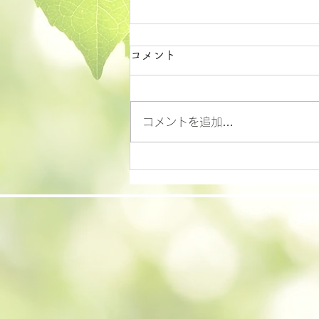
検診の受け方
コメント
予約:お電話もしくは来院時にご
予約下さい 時間:朝9時〜、朝10
時〜の1日2枠です ✳︎一般診療の
コメントを追加…
合間に行っているため 長くお待
ちいただく事があります。 何卒
ご理解の程よろしくお願い致しま
す。 検診を受ける際の注意点 ⭐︎
前日 ◎前日の9時以降は何も食
鎌
べないでください...